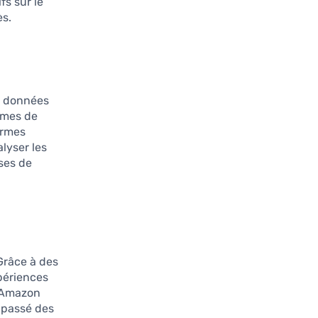
fs sur le
ès.
s données
lumes de
ormes
lyser les
ses de
Grâce à des
xpériences
e Amazon
 passé des