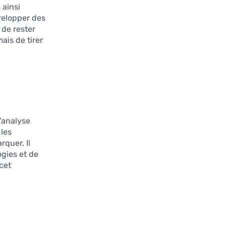
 ainsi
velopper des
 de rester
ais de tirer
’analyse
 les
quer. Il
ogies et de
cet