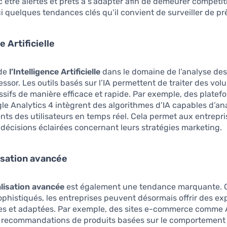
 être alertes et prêts à s’adapter afin de demeurer compétiti
i quelques tendances clés qu’il convient de surveiller de pr
e Artificielle
 de
l’Intelligence Artificielle
dans le domaine de l’analyse de
 essor. Les outils basés sur l’IA permettent de traiter des vo
ifs de manière efficace et rapide. Par exemple, des platef
 Analytics 4 intègrent des algorithmes d’IA capables d’ana
s des utilisateurs en temps réel. Cela permet aux entrepri
décisions éclairées concernant leurs stratégies marketing.
isation avancée
lisation avancée
est également une tendance marquante. 
sophistiqués, les entreprises peuvent désormais offrir des e
ues et adaptées. Par exemple, des sites e-commerce comm
es recommandations de produits basées sur le comportement