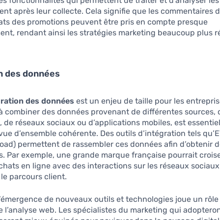
s fonctionnalités qui permettent de traiter et d’analyser le
t après leur collecte. Cela signifie que les commentaires d
tats des promotions peuvent être pris en compte presque
nt, rendant ainsi les stratégies marketing beaucoup plus r
on des données
gration des données
est un enjeu de taille pour les entrepri
à combiner des données provenant de différentes sources, qu
, de réseaux sociaux ou d’applications mobiles, est essentie
vue d’ensemble cohérente. Des outils d’intégration tels qu’E
oad) permettent de rassembler ces données afin d’obtenir 
. Par exemple, une grande marque française pourrait crois
hats en ligne avec des interactions sur les réseaux sociau
e parcours client.
’émergence de nouveaux outils et technologies joue un rôle
de l’analyse web. Les spécialistes du marketing qui adoptero