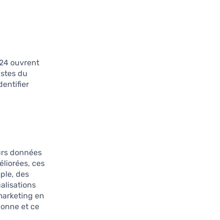
024 ouvrent
istes du
entifier
.
eurs données
éliorées, ces
ple, des
alisations
marketing en
ionne et ce