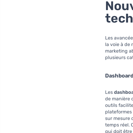
Nouv
tech
Les avancée
la voie à de
marketing ab
plusieurs ca
Dashboards
Les
dashboa
de manière d
outils facil
plateformes 
sur mesure 
temps réel. 
qui doit être