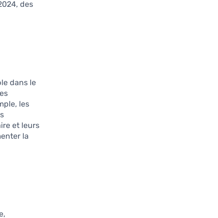
 2024, des
le dans le
les
ple, les
ts
ire et leurs
enter la
e,