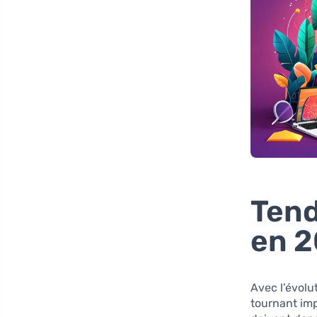
Tend
en 
Avec l’évol
tournant imp