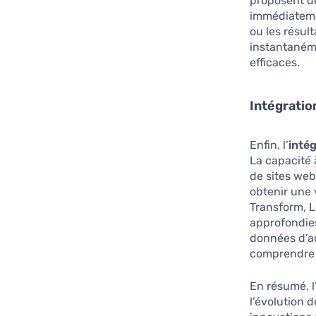
proposent de
immédiatemen
ou les résul
instantanéme
efficaces.
Intégrati
Enfin, l’
inté
La capacité 
de sites web
obtenir une 
Transform, L
approfondies
données d’ac
comprendre l
En résumé, l
l’évolution 