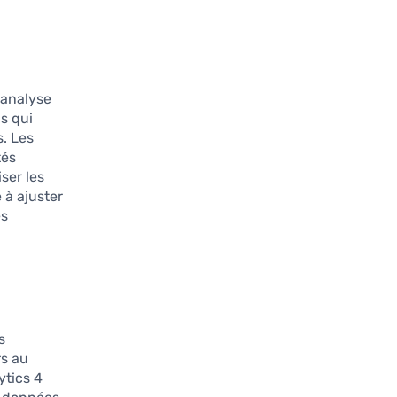
’analyse
s qui
s. Les
tés
ser les
 à ajuster
es
s
rs au
ytics 4