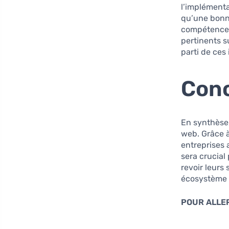
l’implémenta
qu’une bonn
compétences 
pertinents su
parti de ces
Conc
En synthèse
web. Grâce à 
entreprises 
sera crucial
revoir leurs
écosystème 
POUR ALLER