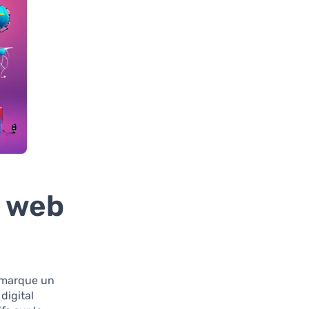
e web
4 marque un
digital