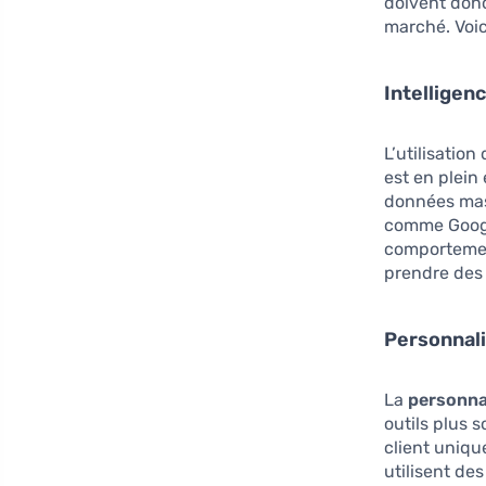
doivent donc
marché. Voic
Intelligenc
L’utilisation
est en plein
données mass
comme Google
comportement
prendre des 
Personnal
La
personna
outils plus 
client uniq
utilisent d