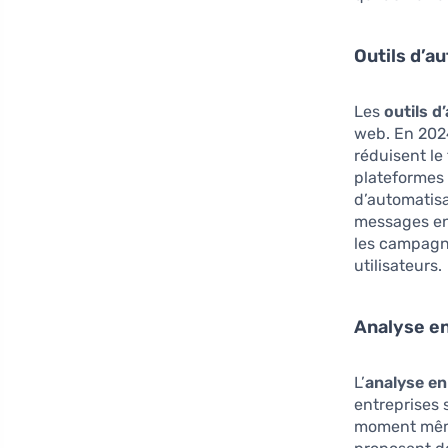
Outils d’a
Les
outils d
web. En 2024
réduisent le
plateformes
d’automatisa
messages env
les campagn
utilisateurs.
Analyse en
L’
analyse en
entreprises
moment même 