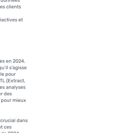
s données
es clients
éactives et
ses en 2024.
’il s’agisse
lle pour
TL (Extract,
des analyses
er des
x pour mieux
 crucial dans
nt ces