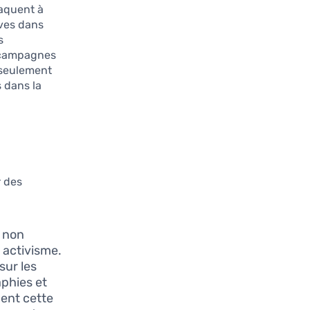
taquent à
ives dans
s
s campagnes
 seulement
 dans la
r des
 non
 activisme.
sur les
phies et
ent cette