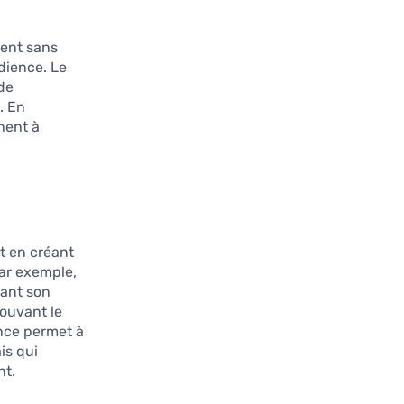
hent sans
dience. Le
de
. En
nent à
t en créant
ar exemple,
vant son
ouvant le
ence permet à
is qui
nt.