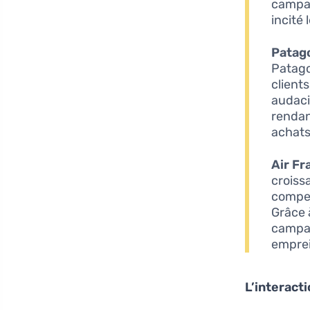
campag
incité
Patag
Patago
client
audaci
rendan
achats
Air Fr
croiss
compen
Grâce 
campa
emprei
L’interacti