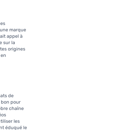
Ces
d’une marque
ait appel à
 sur la
tes origines
 en
mats de
t bon pour
lèbre chaîne
éos
iliser les
ent éduqué le