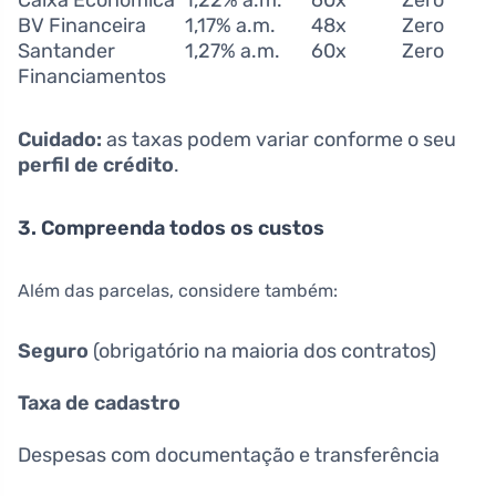
Caixa Econômica
1,22% a.m.
60x
Zero
BV Financeira
1,17% a.m.
48x
Zero
Santander
1,27% a.m.
60x
Zero
Financiamentos
Cuidado:
as taxas podem variar conforme o seu
perfil de crédito
.
3. Compreenda todos os custos
Além das parcelas, considere também:
Seguro
(obrigatório na maioria dos contratos)
Taxa de cadastro
Despesas com documentação e transferência